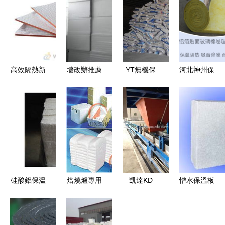
高效隔熱新
墻改辦推薦
YT無機保
河北神州保
選擇 廠家
淄博睿鑫保
溫材料 打
溫建材集團
直銷鋁箔
溫材料廠擠
造高效隔熱
EPE/XPE保
塑板，打造
保溫的綠色
溫材料的優
節能建筑新
環保選擇
勢解析
標桿
硅酸鋁保溫
焙燒爐專用
凱達KD
憎水保溫板
材料的全面
隔熱耐火材
540 FS免
重慶金山保
解析 性能
料 含鋯型
拆保溫外模
溫隔熱材料