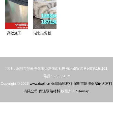
與市場價值
陶瓷纖維模
板設備 年
廠的高效隔
塊的應用與
終聚惠，賦
熱解決方案
優勢
能綠色建筑
未來
高效施工
湖北硅質板
一粘即合
每噸價格與
華美橡塑
保溫隔熱材
B2級背膠
料市場分析
鋁箔款保溫
地址：深圳市龍崗區龍崗街道龍西社區清水路安強巷5號第1棟101
材料解析
電話：2898616**
Copyright © 2026
www.dxpll.cn
保溫隔熱材料
深圳市龍澤保溫耐火材料
有限公司
保溫隔熱材料
版權所有
Sitemap